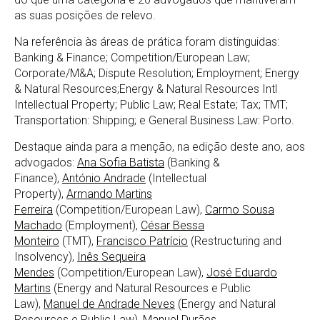
as suas posições de relevo.
Na referência às áreas de prática foram distinguidas:
Banking & Finance; Competition/European Law;
Corporate/M&A; Dispute Resolution; Employment; Energy
& Natural Resources;Energy & Natural Resources Intl
Intellectual Property; Public Law; Real Estate; Tax; TMT;
Transportation: Shipping; e General Business Law: Porto.
Destaque ainda para a menção, na edição deste ano, aos
advogados:
Ana Sofia Batista
(Banking &
Finance),
António Andrade
(Intellectual
Property),
Armando Martins
Ferreira
(Competition/European Law),
Carmo Sousa
Machado
(Employment),
César Bessa
Monteiro
(TMT),
Francisco Patrício
(Restructuring and
Insolvency),
Inês Sequeira
Mendes
(Competition/European Law),
José Eduardo
Martins
(Energy and Natural Resources e Public
Law),
Manuel de Andrade Neves
(Energy and Natural
Resources e Public Law),
Manuel Durães