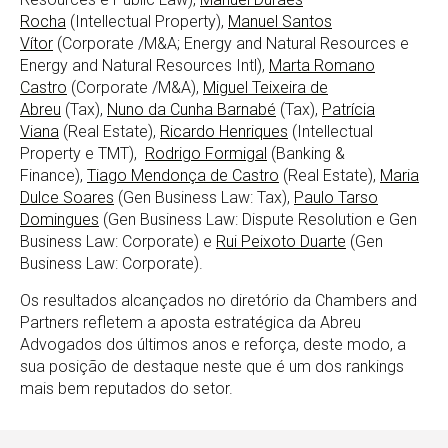
Rocha
(Intellectual Property),
Manuel Santos
Vítor
(Corporate /M&A; Energy and Natural Resources e
Energy and Natural Resources Intl),
Marta Romano
Castro
(Corporate /M&A),
Miguel Teixeira de
Abreu
(Tax),
Nuno da Cunha Barnabé
(Tax),
Patrícia
Viana
(Real Estate),
Ricardo Henriques
(Intellectual
Property e TMT),
Rodrigo Formigal
(Banking &
Finance),
Tiago Mendonça de Castro
(Real Estate),
Maria
Dulce Soares
(Gen Business Law: Tax),
Paulo Tarso
Domingues
(Gen Business Law: Dispute Resolution e Gen
Business Law: Corporate) e
Rui Peixoto Duarte
(Gen
Business Law: Corporate).
Os resultados alcançados no diretório da Chambers and
Partners refletem a aposta estratégica da Abreu
Advogados dos últimos anos e reforça, deste modo, a
sua posição de destaque neste que é um dos rankings
mais bem reputados do setor.