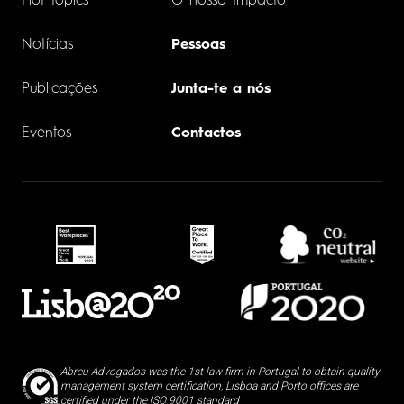
Hot topics
O nosso Impacto
Notícias
Pessoas
Publicações
Junta-te a nós
Eventos
Contactos
Abreu Advogados was the 1st law firm in Portugal to obtain quality
management system certification, Lisboa and Porto offices are
certified under the ISO 9001 standard