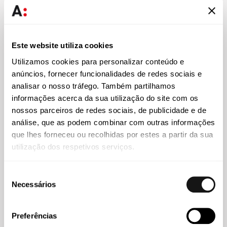
Imprensa
28 JUL 2026
Ana Simões Ferreira e Ricardo Rocha analisam impacto
Este website utiliza cookies
do novo pacote farmacêutico europeu
Utilizamos cookies para personalizar conteúdo e
anúncios, fornecer funcionalidades de redes sociais e
analisar o nosso tráfego. Também partilhamos
informações acerca da sua utilização do site com os
nossos parceiros de redes sociais, de publicidade e de
análise, que as podem combinar com outras informações
que lhes forneceu ou recolhidas por estes a partir da sua
utilização dos respetivos serviços.
Seleção
Necessários
de
consentimento
22 JUL 2026
Preferências
EU Pharma Package: nova abordagem à testagem não