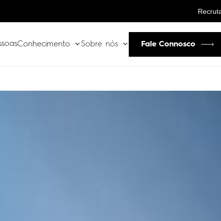
Recrut
ssoas
Fale Connosco
Conhecimento
Sobre nós