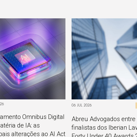
026
06 JUL 2026
amento Omnibus Digital
Abreu Advogados entre
téria de IA: as
finalistas dos Iberian L
ipais alterações ao AI Act
Forty Under 40 Awards 