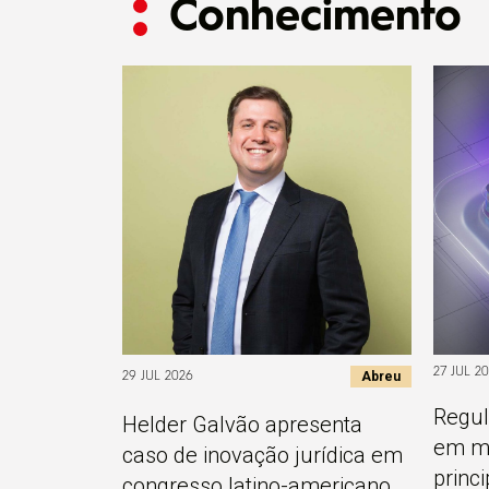
Conhecimento
27 JUL 2
Abreu
29 JUL 2026
Regul
Helder Galvão apresenta
em ma
caso de inovação jurídica em
princ
congresso latino-americano