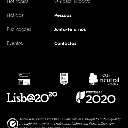
Hot topics
O nosso Impacto
Notícias
Pessoas
Publicações
Junta-te a nós
Eventos
Contactos
Abreu Advogados was the 1st law firm in Portugal to obtain quality
management system certification, Lisboa and Porto offices are