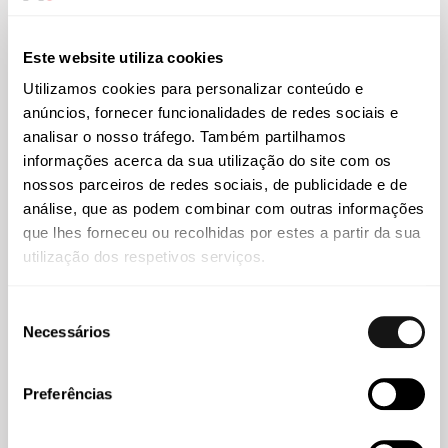
como fator de diferenciação dos empregadores
Este website utiliza cookies
Utilizamos cookies para personalizar conteúdo e
anúncios, fornecer funcionalidades de redes sociais e
analisar o nosso tráfego. Também partilhamos
informações acerca da sua utilização do site com os
nossos parceiros de redes sociais, de publicidade e de
análise, que as podem combinar com outras informações
que lhes forneceu ou recolhidas por estes a partir da sua
utilização dos respetivos serviços.
Seleção
Necessários
de
Abreu
29 JUL 2026
consentimento
Helder Galvão apresenta caso de inovação jurídica em
Preferências
congresso latino-americano