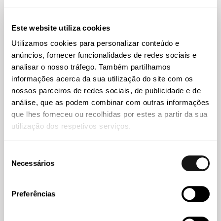
em Moçambique para a Chambers
Este website utiliza cookies
Utilizamos cookies para personalizar conteúdo e
anúncios, fornecer funcionalidades de redes sociais e
analisar o nosso tráfego. Também partilhamos
informações acerca da sua utilização do site com os
nossos parceiros de redes sociais, de publicidade e de
análise, que as podem combinar com outras informações
que lhes forneceu ou recolhidas por estes a partir da sua
utilização dos respetivos serviços.
Seleção
Necessários
Abreu
09 JUL 2026
de
consentimento
Diogo Pereira Duarte alerta para risco de Portugal ficar
Preferências
para trás na reforma financeira digital