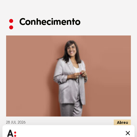
Conhecimento
Abreu
28 JUL 2026
Zara Jamal assina capítulo sobre financiamento islâmico