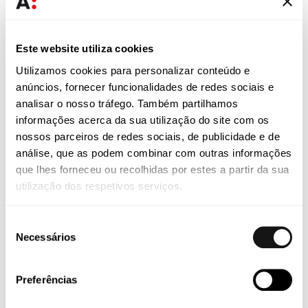
Próximos Passos
Este website utiliza cookies
Com a publicação e entrada em vigor da Lei que executa
o MiCA em Portugal, é aconselhável que as entidades
Utilizamos cookies para personalizar conteúdo e
abrangidas adotem as medidas necessárias à
anúncios, fornecer funcionalidades de redes sociais e
adequação da sua estrutura organizativa, dos seus
analisar o nosso tráfego. Também partilhamos
processos internos e da respetiva documentação ao
informações acerca da sua utilização do site com os
novo enquadramento regulatório.
nossos parceiros de redes sociais, de publicidade e de
análise, que as podem combinar com outras informações
A equipa de Direito Financeiro da Abreu Advogados
que lhes forneceu ou recolhidas por estes a partir da sua
acompanha a implementação da Lei, estando disponível
utilização dos respetivos serviços.
para apoiar as entidades abrangidas por este regime,
nomeadamente no processo de autorização e na
adaptação às novas exigências legais e regulamentares.
Seleção
Necessários
de
consentimento
DOWNLOAD PDF
Preferências