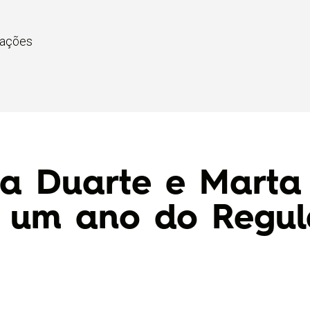
cações
ra Duarte e Mart
e um ano do Regu