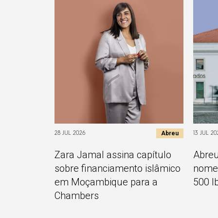
Abreu
28 JUL 2026
13 JUL 20
Zara Jamal assina capítulo
Abreu
sobre financiamento islâmico
nomea
em Moçambique para a
500 I
Chambers