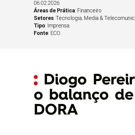
06.02.2026
Áreas de Prática
:
Financeiro
Setores
:
Tecnologia, Media & Telecomuni
Tipo
:
Imprensa
Fonte
: ECO
Diogo Perei
o balanço d
DORA