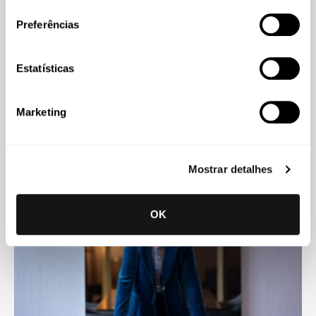
consentimento
Preferências
Estatísticas
Imprensa
07 JUL 2026
Marketing
Maria João Melícias explica riscos europeus de uma
eventual cogestão antecipada da TAP
Mostrar detalhes
OK