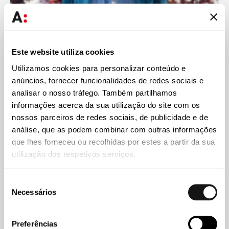
Imprensa
07 JUL 2026
Maria João Melícias explica riscos europeus de uma
Este website utiliza cookies
eventual cogestão antecipada da TAP
Utilizamos cookies para personalizar conteúdo e
anúncios, fornecer funcionalidades de redes sociais e
analisar o nosso tráfego. Também partilhamos
informações acerca da sua utilização do site com os
nossos parceiros de redes sociais, de publicidade e de
análise, que as podem combinar com outras informações
que lhes forneceu ou recolhidas por estes a partir da sua
utilização dos respetivos serviços.
Seleção
Necessários
de
consentimento
Imprensa
24 JUN 2026
Preferências