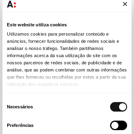
Imprensa
27 JUL 2026
Ana Rodrigues de Almeida analisa regime excecional
aplicado a contratos da PJ
Este website utiliza cookies
Utilizamos cookies para personalizar conteúdo e
anúncios, fornecer funcionalidades de redes sociais e
analisar o nosso tráfego. Também partilhamos
informações acerca da sua utilização do site com os
nossos parceiros de redes sociais, de publicidade e de
análise, que as podem combinar com outras informações
que lhes forneceu ou recolhidas por estes a partir da sua
utilização dos respetivos serviços.
Seleção
Necessários
de
consentimento
Imprensa
17 JUL 2026
Preferências
Manuel Andrade Neves escreve sobre os desafios da