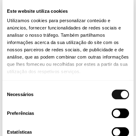
mais expedita.
Este website utiliza cookies
Utilizamos cookies para personalizar conteúdo e
anúncios, fornecer funcionalidades de redes sociais e
Inspeções reforçadas (incluindo pela Comissão
analisar o nosso tráfego. Também partilhamos
Europeia)
informações acerca da sua utilização do site com os
nossos parceiros de redes sociais, de publicidade e de
As autoridades inspetivas passam a poder exigir
análise, que as podem combinar com outras informações
documentação a qualquer interveniente num prazo por
que lhes forneceu ou recolhidas por estes a partir da sua
elas fixado, podendo reter os resíduos e, se necessário, o
utilização dos respetivos serviços.
meio de transporte e suspender o transporte até que a
documentação seja apresentada.
Seleção
Necessários
de
Uma das novidades mais relevantes é a possibilidade de
inspeção direta pela Comissão Europeia. A Comissão
consentimento
pode, por sua iniciativa ou a pedido, efetuar inspeções
Preferências
sempre que existam suspeitas de transferência ilegal,
acedendo a instalações, terrenos e meios de transporte,
examinando documentos, solicitando explicações e
Estatísticas
verificando fisicamente os resíduos. O relatório