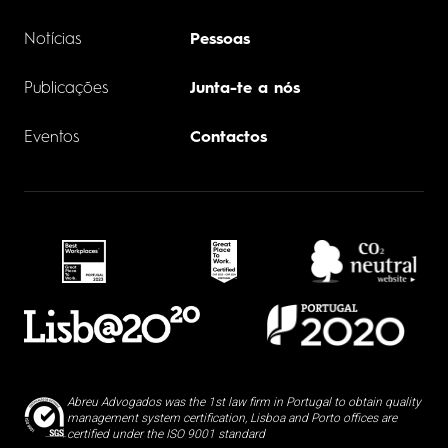
Notícias
Pessoas
Publicações
Junta-te a nós
Eventos
Contactos
Abreu Advogados was the 1st law firm in Portugal to obtain quality
management system certification, Lisboa and Porto offices are
certified under the ISO 9001 standard