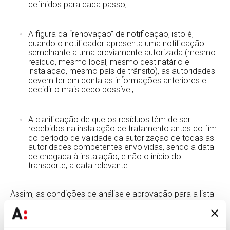
definidos para cada passo;
A figura da “renovação” de notificação, isto é,
quando o notificador apresenta uma notificação
semelhante a uma previamente autorizada (mesmo
resíduo, mesmo local, mesmo destinatário e
instalação, mesmo país de trânsito), as autoridades
devem ter em conta as informações anteriores e
decidir o mais cedo possível;
A clarificação de que os resíduos têm de ser
recebidos na instalação de tratamento antes do fim
do período de validade da autorização de todas as
autoridades competentes envolvidas, sendo a data
de chegada à instalação, e não o início do
transporte, a data relevante.
Assim, as condições de análise e aprovação para a lista
laranja serão praticamente iguais às atuais, com a
diferença de que o processo fica mais visível e ágil na
plataforma, e a figura da renovação de MTR torna-se