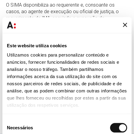
O SIMA disponibiliza ao requerente e, consoante os
casos, ao agente de execução ou oficial de justiça, o
requerimento de IMA, seguindo a execução do
requerimento de IMA ao qual tenha sido aposta fórmula
executória os termos previstos no Código de Processo
Civil para a execução de sentença ou injunção.
Este website utiliza cookies
Apesar da entrada em vigor do diploma, carecem ainda
Utilizamos cookies para personalizar conteúdo e
de regulamentação, por portaria, as normas relativas ao
procedimento de IMA, nomeadamente no que respeita às
anúncios, fornecer funcionalidades de redes sociais e
seguintes matérias: a) modelo e forma de apresentação
analisar o nosso tráfego. Também partilhamos
do requerimento de IMA e da oposição; b) forma de
informações acerca da sua utilização do site com os
apresentação de demais requerimentos; c) modo de
nossos parceiros de redes sociais, de publicidade e de
designação, substituição e destituição do agente de
análise, que as podem combinar com outras informações
execução; d) forma de realização de comunicações e
que lhes forneceu ou recolhidas por estes a partir da sua
notificações; e) regime de honorários e despesas do
utilização dos respetivos serviços.
agente de execução; f) formas de pagamento da taxa de
justiça devida pela apresentação do requerimento de
IMA; g) formas de consulta do processo.
Seleção
Necessários
de