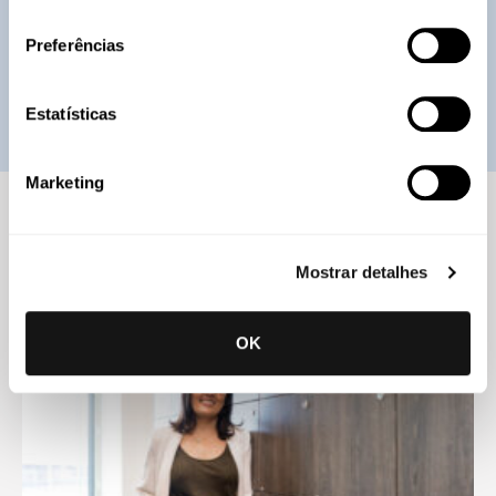
consentimento
Preferências
A leitura da presente nota informativa não dispensa a
consulta em Diário da República, do diploma legal
Estatísticas
enunciado.
Marketing
Conhecimento
Mostrar detalhes
OK