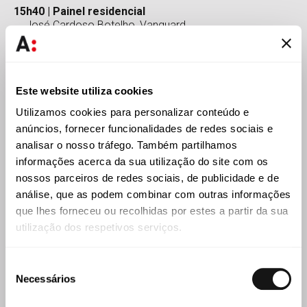
15h40 | Painel residencial
José Cardoso Botelho, Vanguard
Miguel Poisson, Sothebys
Rui Morato, Porta da Frente Christie’s
Aniceto Viegas, Avenue
Jorge Costa, Quintela e Penalva
(moderador:
Tiago Mendonça de Castro
, Abreu
Este website utiliza cookies
Advogados)
Utilizamos cookies para personalizar conteúdo e
anúncios, fornecer funcionalidades de redes sociais e
16h55 | Key-note speaker
| Helena Amaral Neto,
analisar o nosso tráfego. Também partilhamos
LUXULTING
informações acerca da sua utilização do site com os
17h10 | Painel retalho
nossos parceiros de redes sociais, de publicidade e de
Frédéric Blanchon, Amorim Luxury
análise, que as podem combinar com outras informações
Carlos Récio, CBRE
que lhes forneceu ou recolhidas por estes a partir da sua
André Caiado, Contacto Atlântico Arquitetos
utilização dos respetivos serviços.
(moderadora:
Patrícia Viana
, Abreu Advogados)
Seleção
18h00 | Wrap-up / closing
|
Tiago Mendonça de Castro
,
Necessários
de
Abreu Advogados
consentimento