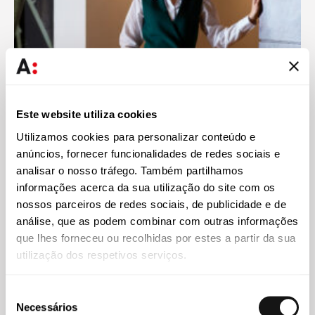
Este website utiliza cookies
Imprensa
30 JUL 2026
Utilizamos cookies para personalizar conteúdo e
Cláudia Ribeiro da Silva destaca transparência salarial
anúncios, fornecer funcionalidades de redes sociais e
como fator de diferenciação dos empregadores
analisar o nosso tráfego. Também partilhamos
informações acerca da sua utilização do site com os
nossos parceiros de redes sociais, de publicidade e de
análise, que as podem combinar com outras informações
que lhes forneceu ou recolhidas por estes a partir da sua
utilização dos respetivos serviços.
Seleção
Necessários
de