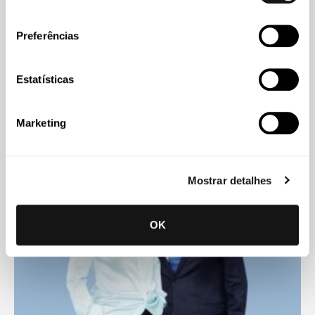
consentimento
Preferências
Abreu
29 JUL 2026
Estatísticas
Helder Galvão apresenta caso de inovação jurídica em
congresso latino-americano
Marketing
Mostrar detalhes
OK