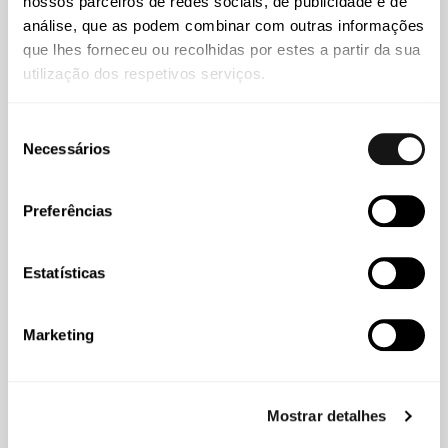
nossos parceiros de redes sociais, de publicidade e de
2026
análise, que as podem combinar com outras informações
que lhes forneceu ou recolhidas por estes a partir da sua
utilização dos respetivos serviços.
Seleção
Necessários
de
consentimento
Preferências
Estatísticas
Abreu
19 MAR 2026
Marketing
Abreu Advogados reforça presença no Chambers Europe
2026 com crescimento no número de áreas e
advogados reconhecidos
Mostrar detalhes