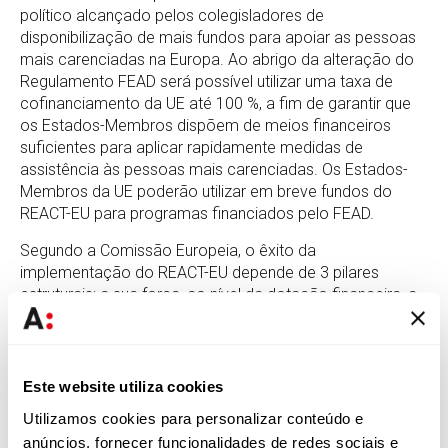
político alcançado pelos colegisladores de
disponibilização de mais fundos para apoiar as pessoas
mais carenciadas na Europa. Ao abrigo da alteração do
Regulamento FEAD será possível utilizar uma taxa de
cofinanciamento da UE até 100 %, a fim de garantir que
os Estados-Membros dispõem de meios financeiros
suficientes para aplicar rapidamente medidas de
assistência às pessoas mais carenciadas. Os Estados-
Membros da UE poderão utilizar em breve fundos do
REACT-EU para programas financiados pelo FEAD.
Segundo a Comissão Europeia, o êxito da
implementação do REACT-EU depende de 3 pilares
estruturais: a sua força, ao nível da dotação financeira, a
eficiência, através da utilização dos programas
existentes até 2023, e total flexibilidade das regras de
implementação. Assim sendo, a coordenação entre as
estruturas nacionais e europeias será uma ferramenta
Este website utiliza cookies
central para a otimização não só do REACT-EU, como
Utilizamos cookies para personalizar conteúdo e
das medidas implementadas ou propostas pelos
anúncios, fornecer funcionalidades de redes sociais e