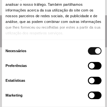
Estados-membro com vista à recuperação económica,
analisar o nosso tráfego. Também partilhamos
como alterações aos regimes de apoio à economia.
informações acerca da sua utilização do site com os
nossos parceiros de redes sociais, de publicidade e de
análise, que as podem combinar com outras informações
que lhes forneceu ou recolhidas por estes a partir da sua
Quer saber mais? Subscreva a nossa newsletter
utilização dos respetivos serviços.
aqui
.
Seleção
Necessários
de
consentimento
Preferências
Conhecimento
Estatísticas
Marketing