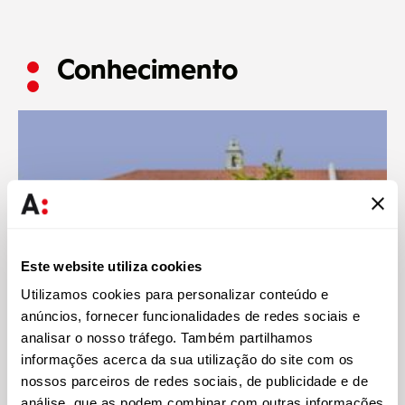
Conhecimento
Este website utiliza cookies
Utilizamos cookies para personalizar conteúdo e
anúncios, fornecer funcionalidades de redes sociais e
analisar o nosso tráfego. Também partilhamos
informações acerca da sua utilização do site com os
Abreu
21 MAI 2026
nossos parceiros de redes sociais, de publicidade e de
análise, que as podem combinar com outras informações
Abreu Advogados lidera private equity e venture capital