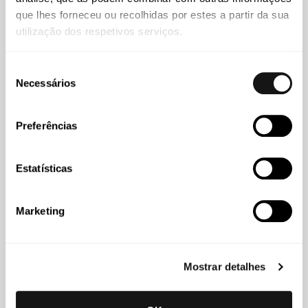
no mercado português
que lhes forneceu ou recolhidas por estes a partir da sua
utilização dos respetivos serviços.
Seleção
Necessários
de
consentimento
Preferências
Estatísticas
Marketing
Abreu
19 MAR 2026
Abreu Advogados reforça presença no Chambers Europe
Mostrar detalhes
2026 com crescimento no número de áreas e
advogados reconhecidos