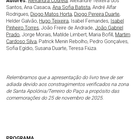
Autores:
Alexandra Courela
, Alexandre Teixeira dos
Santos, Ana Casaca,
Ana Sofia Batista
, André Alfar
Rodrigues,
Diogo Matos Horta
,
Diogo Pereira Duarte
,
Helder Galvão,
Hugo Teixeira
, Isabel Fernandes,
Isabel
Pinheiro Torres
, João Freire de Andrade,
João Gabriel
Prado
, Jorge Morais, Matilde Limbert, Maria Bofill,
Martim
Cardoso Silva
, Patrick Menin Rebolho, Pedro Gonçalves,
Sofia Egídio, Susana Duarte, Teresa Fiúza.
Relembramos que a apresentação do livro teve de ser
adiada devido aos constragimentos verificados na zona
de Santa Apolónia/Terreiro do Paço a propósito das
comemorações do 25 de novembro de 2025.
PROGRAMA