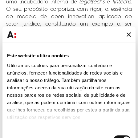
uma incubadora interna de
legaltechs
e
fintechs
.
O seu propósito corporiza, com rigor, a essência
do modelo de open innovation aplicado ao
setor jurídico, constituindo um exemplo a ser
replicado por outras firmas de dimensão global.
Por fim, merece menção o LawWithoutWalls, cujo
objetivo é fomentar a inovação no direito
Este website utiliza cookies
através de uma abordagem prática, orientada
Utilizamos cookies para personalizar conteúdo e
pelo design e pela colaboração efetiva. O
anúncios, fornecer funcionalidades de redes sociais e
programa, fundado por Michele DeStefano, foi
analisar o nosso tráfego. Também partilhamos
apresentado no Lisbon, Law & Tech 2024, sendo
informações acerca da sua utilização do site com os
recomendável a visualização da respetiva
nossos parceiros de redes sociais, de publicidade e de
conferência disponível no YouTube.
análise, que as podem combinar com outras informações
que lhes forneceu ou recolhidas por estes a partir da sua
Em síntese, observa-se que a inovação no setor
utilização dos respetivos serviços.
jurídico transcende largamente a mera adoção
de plataformas de base tecnológica. Boas doses
Seleção
de criatividade, aliadas à originalidade e a um