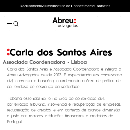
Recrutamento
Alumni
Instituto de Conhecimento
Contactos
Carla dos Santos Aires
Associada Coordenadora • Lisboa
Carla dos Santos Aires é Associada Coordenadora e integra a
Abreu Advogados desde 2013. É especializada em contencioso
civil, comercial e bancário, coordenando a área de prática de
contencioso de cobrança da sociedade.
Trabalha essencialmente na área do contencioso civil,
contencioso tributário, insolvência e recuperação de empresas,
recuperação de créditos, e em carteiras de grande dimensão
e junto das maiores instituições financeiras e creditícias de
Portugal.