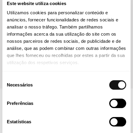
Este website utiliza cookies
Faculdade de Direito de Lisboa (2017)
Utilizamos cookies para personalizar conteúdo e
anúncios, fornecer funcionalidades de redes sociais e
analisar o nosso tráfego. Também partilhamos
Faculdade de Direito da Universidade
informações acerca da sua utilização do site com os
de Lisboa - Centro de Investigação de
nossos parceiros de redes sociais, de publicidade e de
Direito Privado
análise, que as podem combinar com outras informações
que lhes forneceu ou recolhidas por estes a partir da sua
Pós-Graduação Avançada em Processo Civil
utilização dos respetivos serviços.
Executivo (a frequentar)
Seleção
Necessários
de
consentimento
Associações
Preferências
Estatísticas