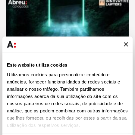
Abreu
14 OUT 2022
Abreu Advogados considerada pelo Financial Times uma
Este website utiliza cookies
das 40 sociedades mais inovadoras da Europa
Utilizamos cookies para personalizar conteúdo e
anúncios, fornecer funcionalidades de redes sociais e
analisar o nosso tráfego. Também partilhamos
informações acerca da sua utilização do site com os
nossos parceiros de redes sociais, de publicidade e de
análise, que as podem combinar com outras informações
que lhes forneceu ou recolhidas por estes a partir da sua
utilização dos respetivos serviços.