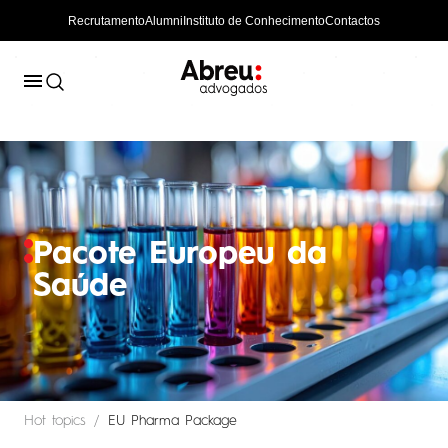
Recrutamento
Alumni
Instituto de Conhecimento
Contactos
Pacote Europeu da
Saúde
Hot topics
EU Pharma Package