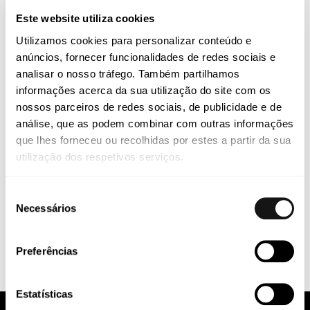
Este website utiliza cookies
Utilizamos cookies para personalizar conteúdo e
PUBLICAÇÕES
anúncios, fornecer funcionalidades de redes sociais e
EU Pharma Package: uma nova abordagem para
analisar o nosso tráfego. Também partilhamos
tecnologias de plataforma e produtos combinados?
informações acerca da sua utilização do site com os
nossos parceiros de redes sociais, de publicidade e de
análise, que as podem combinar com outras informações
Saiba mais
que lhes forneceu ou recolhidas por estes a partir da sua
utilização dos respetivos serviços.
Seleção
Necessários
de
consentimento
Preferências
Estatísticas