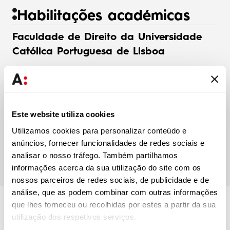
Habilitações académicas
Faculdade de Direito da Universidade
Católica Portuguesa de Lisboa
Licenciatura em Direito (2021)
Faculdade de Direito da Universidade
Este website utiliza cookies
Católica Portuguesa de Lisboa
Utilizamos cookies para personalizar conteúdo e
anúncios, fornecer funcionalidades de redes sociais e
Mestrado Forense (2023)
analisar o nosso tráfego. Também partilhamos
informações acerca da sua utilização do site com os
nossos parceiros de redes sociais, de publicidade e de
análise, que as podem combinar com outras informações
que lhes forneceu ou recolhidas por estes a partir da sua
Associações
utilização dos respetivos serviços.