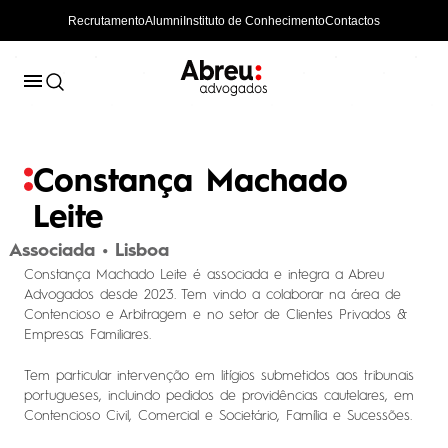
Recrutamento
Alumni
Instituto de Conhecimento
Contactos
Constança Machado
Leite
Associada • Lisboa
Constança Machado Leite é associada e integra a Abreu
Advogados desde 2023. Tem vindo a colaborar na área de
Contencioso e Arbitragem e no setor de Clientes Privados &
Empresas Familiares.
Tem particular intervenção em litígios submetidos aos tribunais
portugueses, incluindo pedidos de providências cautelares, em
Contencioso Civil, Comercial e Societário, Família e Sucessões.