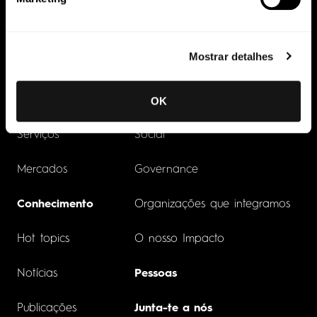
Competências
Sustentabilidade
Mostrar detalhes
Áreas de Prática
Saiba mais sobre o nosso ADN
Setores
Environmental
OK
Serviços
Social
Mercados
Governance
Conhecimento
Organizações que integramos
Hot topics
O nosso Impacto
Notícias
Pessoas
Publicações
Junta-te a nós