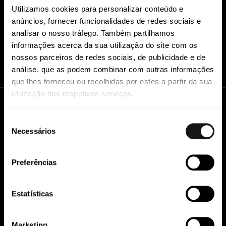
as últimas novidades legislativas, publicações e
Utilizamos cookies para personalizar conteúdo e
convites para eventos
anúncios, fornecer funcionalidades de redes sociais e
analisar o nosso tráfego. Também partilhamos
informações acerca da sua utilização do site com os
SUBSCREVER
nossos parceiros de redes sociais, de publicidade e de
análise, que as podem combinar com outras informações
que lhes forneceu ou recolhidas por estes a partir da sua
utilização dos respetivos serviços.
Seleção
Necessários
de
consentimento
Preferências
Estatísticas
Marketing