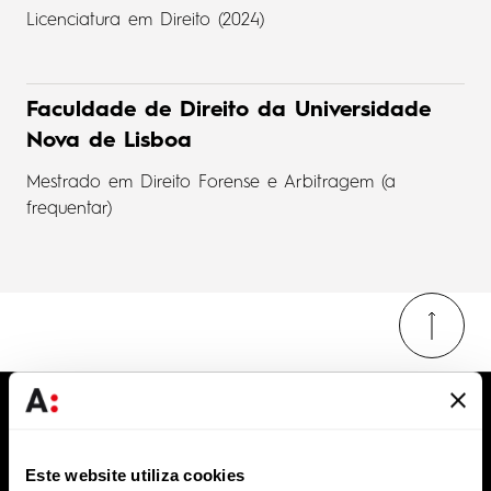
Licenciatura em Direito (2024)
Faculdade de Direito da Universidade
Nova de Lisboa
Mestrado em Direito Forense e Arbitragem (a
frequentar)
Mantenha-se informado
Subscreva as nossas comunicações e não perca
Este website utiliza cookies