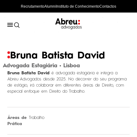
Recrutamento
Alumni
Instituto de Conhecimento
Contactos
Bruna Batista David
Advogada Estagiária • Lisboa
Bruna Batista David
é advogada estagiária e integra a
Abreu Advogados desde 2025. No decorrer do seu programa
de estágio, irá colaborar em diferentes áreas de Direito, com
especial enfoque em Direito do Trabalho.
Áreas de
Trabalho
Prática