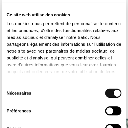
Conseil sur le préparation d'un plan stratégique des transports
pour l'île de Madère ;
Ce site web utilise des cookies.
Les cookies nous permettent de personnaliser le contenu
Conseil aux autorités de transports pour la contractualisation de
et les annonces, d'offrir des fonctionnalités relatives aux
services de transport en commun de voyageurs par route ;
médias sociaux et d'analyser notre trafic. Nous
partageons également des informations sur l'utilisation de
notre site avec nos partenaires de médias sociaux, de
Accompagnement de la procédure législative du
publicité et d'analyse, qui peuvent combiner celles-ci
gouvernement portugais en tant qu'adjoint d'un membre du
avec d'autres informations que vous leur avez fournies
gouvernement ;
ou qu'ils ont collectées lors de votre utilisation de leurs
services.
Accompagnement d'études, de projets et de marchés de
Sélection
travaux publics maritimes et portuaires, de la gestion des
Nécessaires
du
zones domaniales et de la relation avec les parties prenantes
consentement
de la communauté portuaire, coordination de services juridiques
et de sujets sur la réglementation économique en tant que
Préférences
membre du conseil de direction d'un institut public.