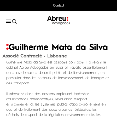
Contact
Guilherme Mata da Silva
Associé Contracté • Lisbonne
Guilherme Mata da Silva est associés contracté. Il a rejoint le
cabinet Abreu Advogados en 2022 et travaille essentiellement
dans les domaines du droit public et de l’environnement, en
particulier dans les secteurs de l’environnement, de l’énergie et
des transports.
Il intervient dans des dossiers impliquant l’obtention
d’autorisations administratives, l’évaluation d’impact
environnemental, les systèmes publics d’approvisionement en
eau et de traitement des eaux urbaines résiduaires, les
déchets, le respect de la législation environnementale, les