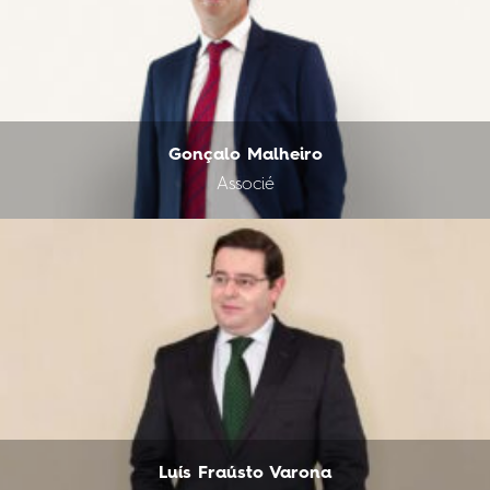
Gonçalo Malheiro
Associé
Luís Fraústo Varona