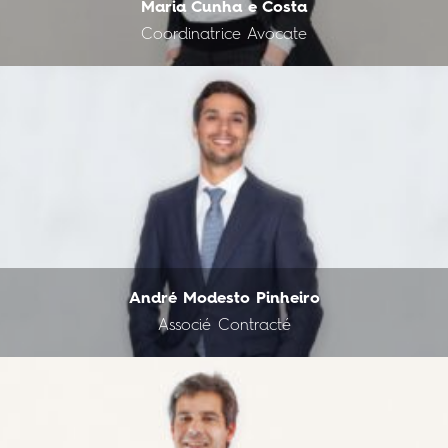
Maria Cunha e Costa
Coordinatrice Avocate
André Modesto Pinheiro
Associé Contracté