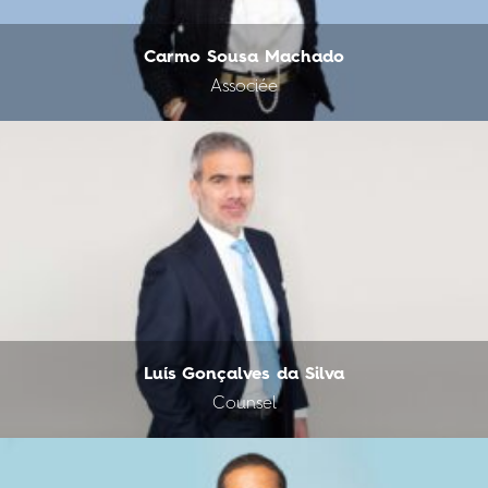
Carmo Sousa Machado
Associée
Luís Gonçalves da Silva
Counsel