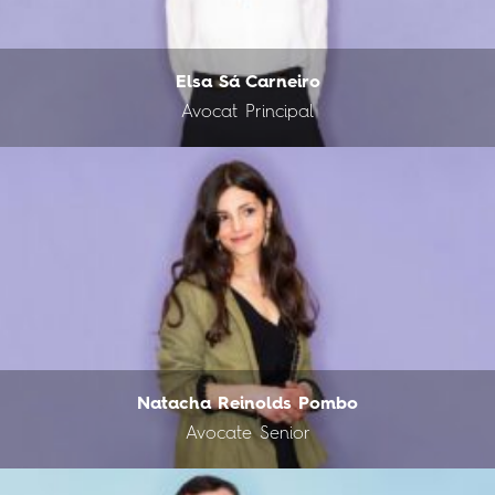
Elsa Sá Carneiro
Avocat Principal
Natacha Reinolds Pombo
Avocate Senior