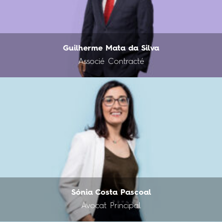
Guilherme Mata da Silva
Associé Contracté
Sónia Costa Pascoal
Avocat Principal