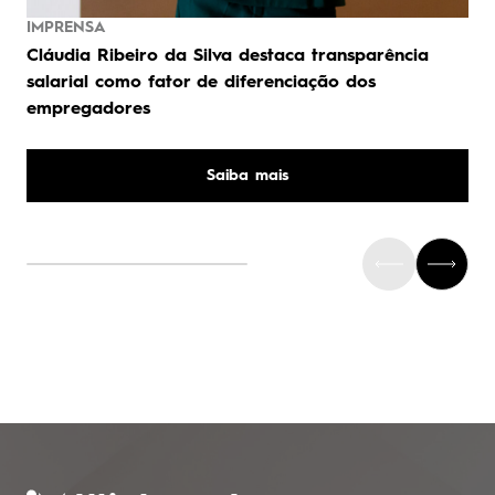
IMPRENSA
Cláudia Ribeiro da Silva destaca transparência
salarial como fator de diferenciação dos
empregadores
Saiba mais
0
1
0
0
2
1
1
3