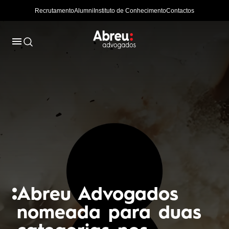
Recrutamento
Alumni
Instituto de Conhecimento
Contactos
Abreu Advogados
Abreu Advogados
nomeada para duas
assessora construção