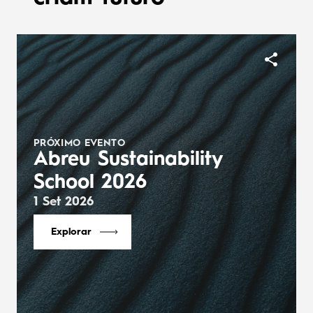
9
9
9
PRÓXIMO EVENTO
Abreu Sustainability
School 2026
1 Set 2026
Explorar