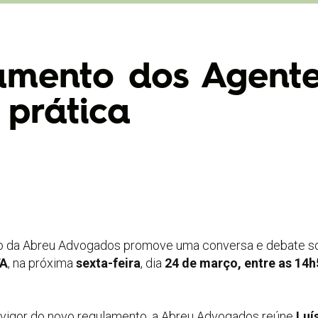
mento dos Agente
 prática
rto da Abreu Advogados promove uma conversa e debate s
FA
, na próxima
sexta-feira
, dia
24 de março, entre as 14h
vigor do novo regulamento, a Abreu Advogados reúne
Luí