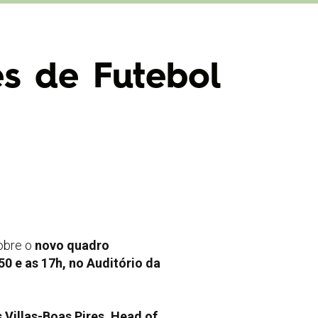
s de Futebol
obre o
novo quadro
50 e as 17h, no Auditório da
s Villas-Boas Pires, Head of