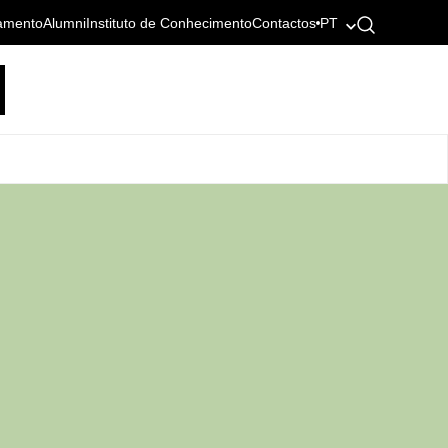
amento
Alumni
Instituto de Conhecimento
Contactos
PT