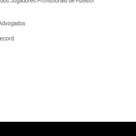
 dos Jogadores Profissionais de Futebol
 Advogados
 Record