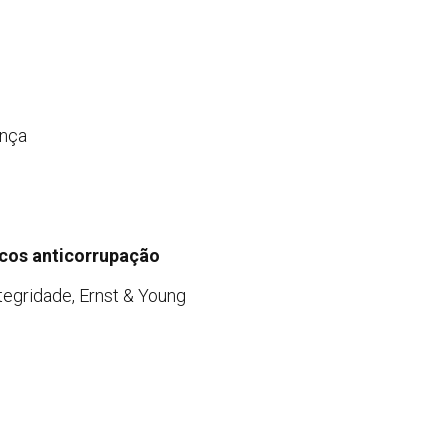
ança
scos anticorrupação
tegridade, Ernst & Young