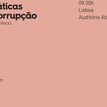
09:30h
Lisboa
Auditório A
em