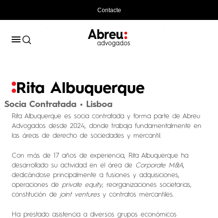
Contacte
Rita Albuquerque
Socia Contratada • Lisboa
Rita Albuquerque es socia contratada y forma parte de Abreu
Advogados desde 2024, donde trabaja fundamentalmente en
las áreas de derecho de sociedades y mercantil.
Con más de 17 años de experiencia, Rita Albuquerque ha
desarrollado su actividad en el área de
Corporate
M&A
,
dedicándose principalmente a fusiones y adquisiciones,
operaciones de
private
equity
, reorganizaciones societarias,
constitución de
joint
ventures
y contratos mercantiles.
Ha prestado asistencia a diversos grupos económicos