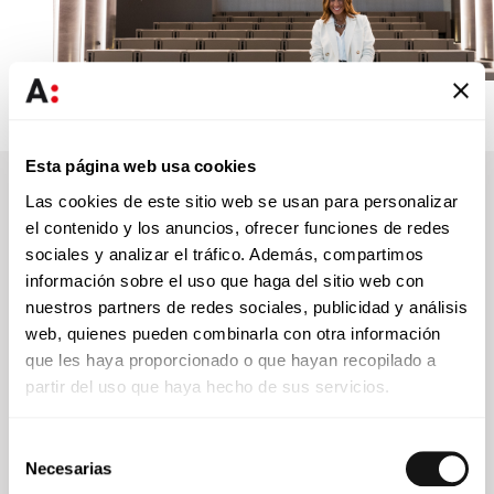
Esta página web usa cookies
Las cookies de este sitio web se usan para personalizar
Formación académicas
el contenido y los anuncios, ofrecer funciones de redes
sociales y analizar el tráfico. Además, compartimos
Faculdade de Direito da Universidade
información sobre el uso que haga del sitio web con
de Lisboa
nuestros partners de redes sociales, publicidad y análisis
web, quienes pueden combinarla con otra información
Licenciatura en Derecho (2004)
que les haya proporcionado o que hayan recopilado a
partir del uso que haya hecho de sus servicios.
Faculdade de Direito da Universidade
Selección
Necesarias
de Lisboa
de