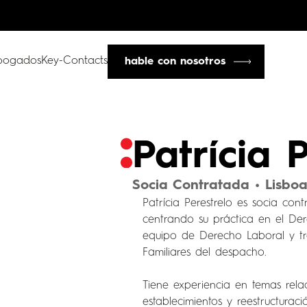
bogados
Key-Contacts
hable con nosotros
Patrícia 
Socia Contratada • Lisbo
Patrícia Perestrelo es socia c
centrando su práctica en el Der
equipo de Derecho Laboral y tr
Familiares del despacho.
Tiene experiencia en temas rela
establecimientos y reestructurac