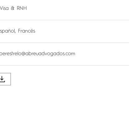
 Visa & RNH
Español, Francés
a.perestrelo@abreuadvogados.com