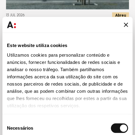
Abreu
13 JUL 2026
Abreu Advogados reúne 13 nomeações nos The Legal
500 Iberia Awards 2026
Este website utiliza cookies
Utilizamos cookies para personalizar conteúdo e
anúncios, fornecer funcionalidades de redes sociais e
analisar o nosso tráfego. Também partilhamos
informações acerca da sua utilização do site com os
nossos parceiros de redes sociais, de publicidade e de
análise, que as podem combinar com outras informações
que lhes forneceu ou recolhidas por estes a partir da sua
utilização dos respetivos serviços.
Seleção
Necessários
de
Abreu
19 JUN 2026