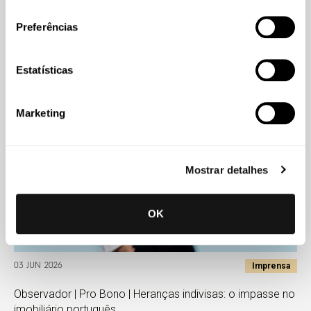
consentimento
Susana A. Duarte e Maria Dulce Soares lecionam
Preferências
seminário em pós-graduação de Direito Imobiliário da
UCP Porto
Estatísticas
Marketing
Mostrar detalhes
OK
Imprensa
03 JUN 2026
Observador | Pro Bono | Heranças indivisas: o impasse no
imobiliário português