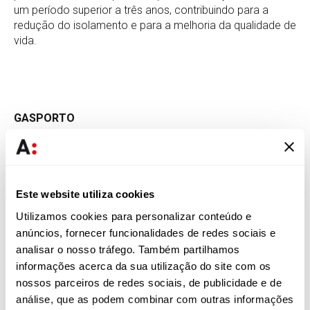
um período superior a três anos, contribuindo para a
redução do isolamento e para a melhoria da qualidade de
vida.
GASPORTO
Fundado em 2002, o GASPORTO é uma organização não
governamental para o desenvolvimento que promove a
integração social, a formação e a capacitação das
pessoas, envolvendo a sociedade no desenvolvimento
Este website utiliza cookies
humano. Em Portugal, desenvolve quatro projetos na
Utilizamos cookies para personalizar conteúdo e
cidade do Porto, entre os quais o Projeto Abraço Amigo.
anúncios, fornecer funcionalidades de redes sociais e
Este projeto procura responder a fragilidades sociais,
analisar o nosso tráfego. Também partilhamos
cognitivas, emocionais e habitacionais sentidas por
informações acerca da sua utilização do site com os
pessoas idosas, promovendo o bem-estar e a melhoria
nossos parceiros de redes sociais, de publicidade e de
das condições de mobilidade, segurança e conforto das
análise, que as podem combinar com outras informações
habitações. Com o apoio da Abreu Advogados, será