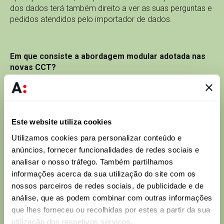
dos dados terá também direito a ver as suas perguntas e
pedidos atendidos pelo importador de dados.
Em que consiste a abordagem modular adotada nas
novas CCT?
Enquanto as antigas CCT apenas previam dois conjuntos
de cláusulas, um deles dirigido às transferências entre
dois responsáveis pelo tratamento e o outro aplicável às
transferências de responsável pelo tratamento para
Este website utiliza cookies
subcontratante, as novas CCT preveem 4 módulos de
Utilizamos cookies para personalizar conteúdo e
cláusulas:
anúncios, fornecer funcionalidades de redes sociais e
1º Módulo: Exportador e Importador responsáveis pelo
analisar o nosso tráfego. Também partilhamos
tratamento (neste caso, o importador vê os seus direitos
informações acerca da sua utilização do site com os
de tratamento subsequente limitados);
nossos parceiros de redes sociais, de publicidade e de
análise, que as podem combinar com outras informações
2º Módulo: Um Exportador Responsável pelo tratamento
que lhes forneceu ou recolhidas por estes a partir da sua
e um Importador de Subcontratante
utilização dos respetivos serviços.